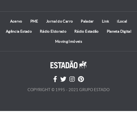
Acervo
PME
Jornal do Carro
Paladar
Link
iLocal
Agência Estado
Rádio Eldorado
Rádio Estadão
Planeta Digital
Moving Imóveis
COPYRIGHT © 1995 - 2021 GRUPO ESTADO