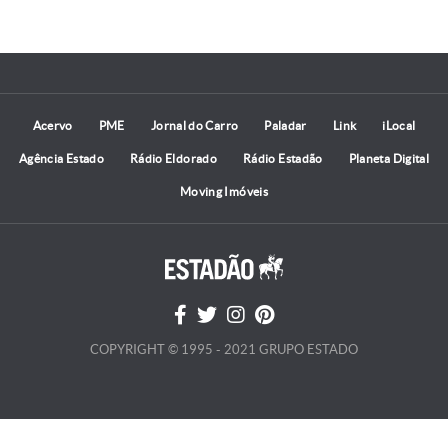
Acervo
PME
Jornal do Carro
Paladar
Link
iLocal
Agência Estado
Rádio Eldorado
Rádio Estadão
Planeta Digital
Moving Imóveis
COPYRIGHT © 1995 - 2021 GRUPO ESTADO