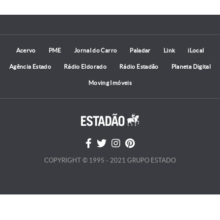
Acervo
PME
Jornal do Carro
Paladar
Link
iLocal
Agência Estado
Rádio Eldorado
Rádio Estadão
Planeta Digital
Moving Imóveis
COPYRIGHT © 1995 - 2021 GRUPO ESTADO