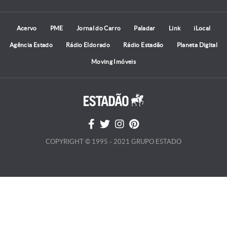
Acervo
PME
Jornal do Carro
Paladar
Link
iLocal
Agência Estado
Rádio Eldorado
Rádio Estadão
Planeta Digital
Moving Imóveis
COPYRIGHT © 1995 - 2021 GRUPO ESTADO