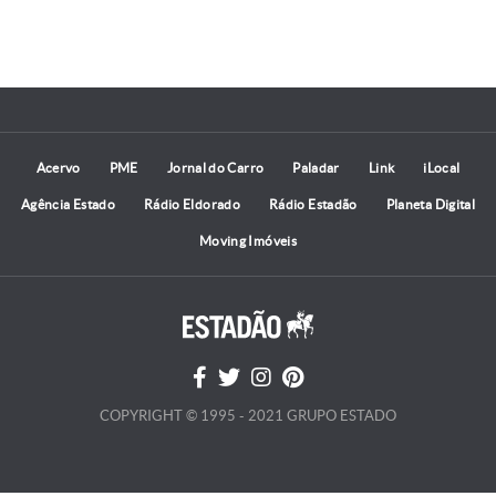
Acervo
PME
Jornal do Carro
Paladar
Link
iLocal
Agência Estado
Rádio Eldorado
Rádio Estadão
Planeta Digital
Moving Imóveis
COPYRIGHT © 1995 - 2021 GRUPO ESTADO