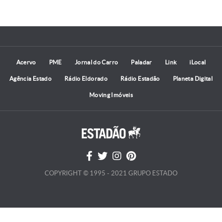
Acervo
PME
Jornal do Carro
Paladar
Link
iLocal
Agência Estado
Rádio Eldorado
Rádio Estadão
Planeta Digital
Moving Imóveis
COPYRIGHT © 1995 - 2021 GRUPO ESTADO