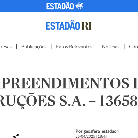
resas
Publicações
Fatos Relevantes
Notícias
Con
MPREENDIMENTOS 
UÇÕES S.A. – 13658
Por geosfera_estadaori
25/04/2025 | 18:47