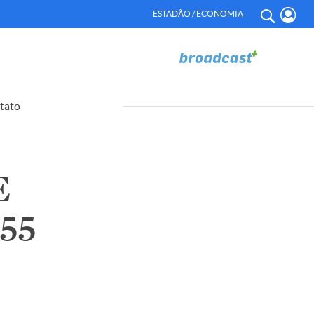
ESTADÃO / ECONOMIA
tato
E
55