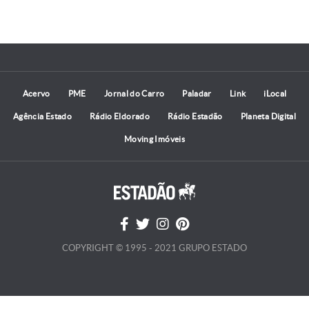
Acervo
PME
Jornal do Carro
Paladar
Link
iLocal
Agência Estado
Rádio Eldorado
Rádio Estadão
Planeta Digital
Moving Imóveis
COPYRIGHT © 1995 - 2021 GRUPO ESTADO