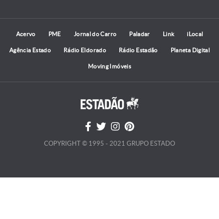
Acervo
PME
Jornal do Carro
Paladar
Link
iLocal
Agência Estado
Rádio Eldorado
Rádio Estadão
Planeta Digital
Moving Imóveis
COPYRIGHT © 1995 - 2021 GRUPO ESTADO