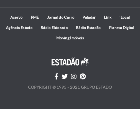
Acervo
PME
Jornal do Carro
Paladar
Link
iLocal
Agência Estado
Rádio Eldorado
Rádio Estadão
Planeta Digital
Moving Imóveis
COPYRIGHT © 1995 - 2021 GRUPO ESTADO