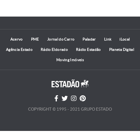
Acervo
PME
Jornal do Carro
Paladar
Link
iLocal
Agência Estado
Rádio Eldorado
Rádio Estadão
Planeta Digital
Moving Imóveis
COPYRIGHT © 1995 - 2021 GRUPO ESTADO