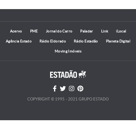
Acervo
PME
Jornal do Carro
Paladar
Link
iLocal
Agência Estado
Rádio Eldorado
Rádio Estadão
Planeta Digital
Moving Imóveis
COPYRIGHT © 1995 - 2021 GRUPO ESTADO