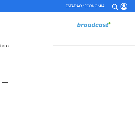
ESTADÃO / ECONOMIA
tato
 –