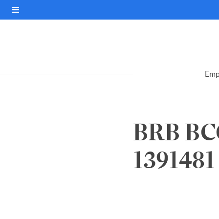
Emp
BRB BCO
1391481