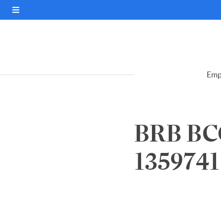
Emp
BRB BCO
1359741