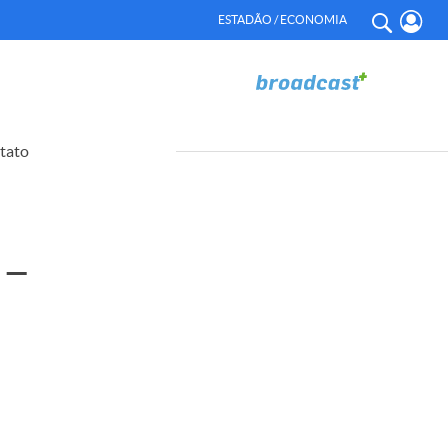
ESTADÃO / ECONOMIA
tato
 –