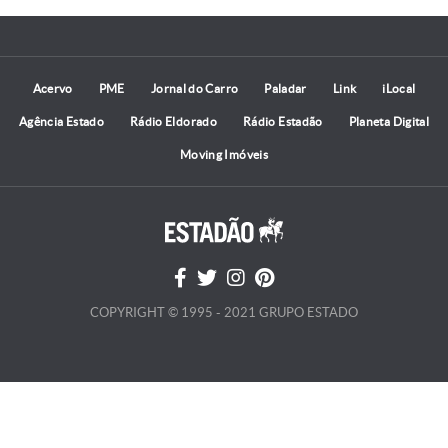
Acervo
PME
Jornal do Carro
Paladar
Link
iLocal
Agência Estado
Rádio Eldorado
Rádio Estadão
Planeta Digital
Moving Imóveis
COPYRIGHT © 1995 - 2021 GRUPO ESTADO