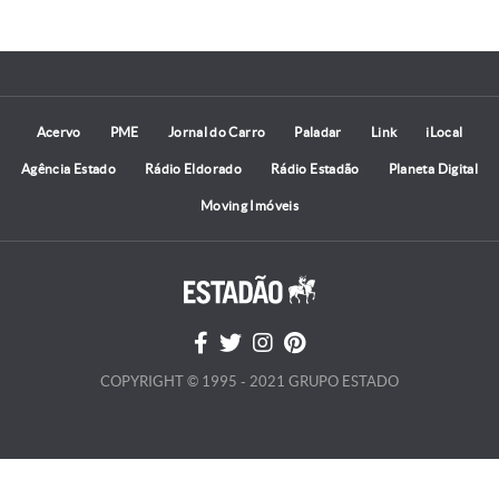
Acervo
PME
Jornal do Carro
Paladar
Link
iLocal
Agência Estado
Rádio Eldorado
Rádio Estadão
Planeta Digital
Moving Imóveis
COPYRIGHT © 1995 - 2021 GRUPO ESTADO