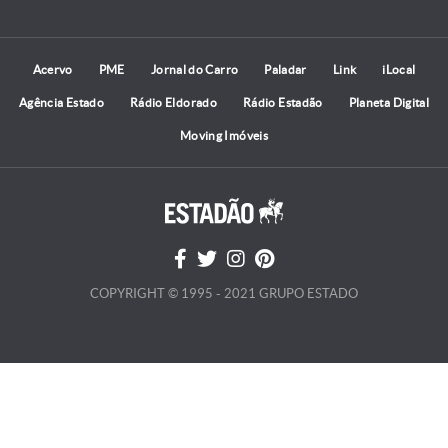
Acervo
PME
Jornal do Carro
Paladar
Link
iLocal
Agência Estado
Rádio Eldorado
Rádio Estadão
Planeta Digital
Moving Imóveis
COPYRIGHT © 1995 - 2021 GRUPO ESTADO