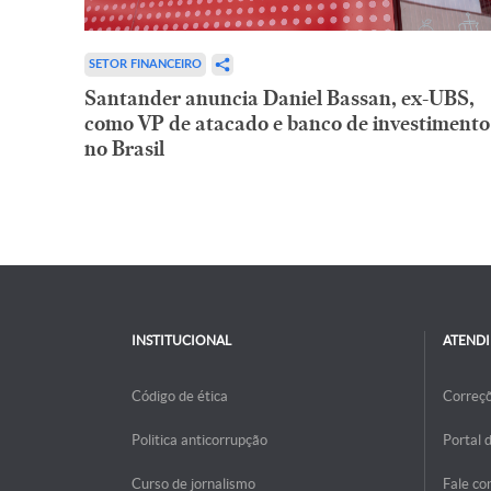
SETOR FINANCEIRO
Santander anuncia Daniel Bassan, ex-UBS,
como VP de atacado e banco de investimento
no Brasil
INSTITUCIONAL
ATEND
Código de ética
Correç
Politica anticorrupção
Portal 
Curso de jornalismo
Fale co