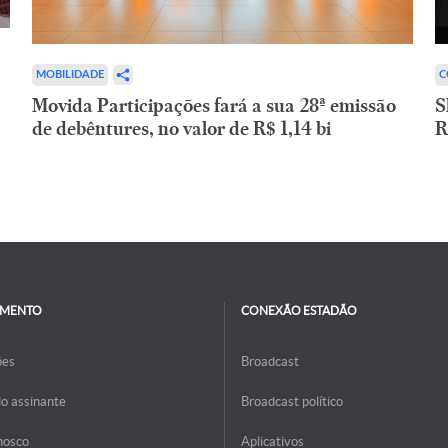
C
MOBILIDADE
S
Movida Participações fará a sua 28ª emissão
R
de debêntures, no valor de R$ 1,14 bi
IMENTO
CONEXÃO ESTADÃO
ões
Broadcast
do assinante
Broadcast político
nosco
Aplicativos