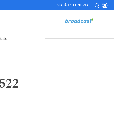
ESTADÃO / ECONOMIA
tato
522