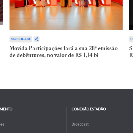
C
MOBILIDADE
S
Movida Participações fará a sua 28ª emissão
R
de debêntures, no valor de R$ 1,14 bi
IMENTO
CONEXÃO ESTADÃO
ões
Broadcast