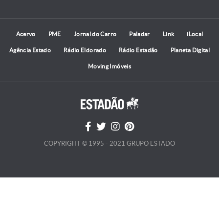
Acervo
PME
Jornal do Carro
Paladar
Link
iLocal
Agência Estado
Rádio Eldorado
Rádio Estadão
Planeta Digital
Moving Imóveis
COPYRIGHT © 1995 - 2021 GRUPO ESTADO