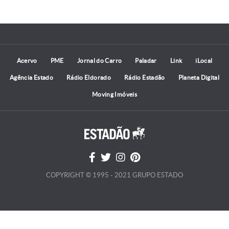
Acervo
PME
Jornal do Carro
Paladar
Link
iLocal
Agência Estado
Rádio Eldorado
Rádio Estadão
Planeta Digital
Moving Imóveis
COPYRIGHT © 1995 - 2021 GRUPO ESTADO