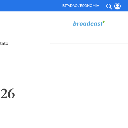
ESTADÃO / ECONOMIA
tato
726