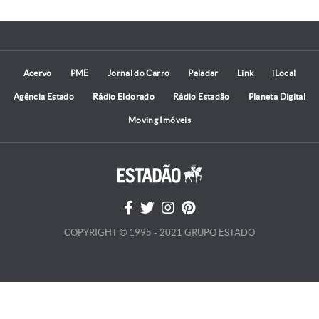
Acervo
PME
Jornal do Carro
Paladar
Link
iLocal
Agência Estado
Rádio Eldorado
Rádio Estadão
Planeta Digital
Moving Imóveis
COPYRIGHT © 1995 - 2021 GRUPO ESTADO