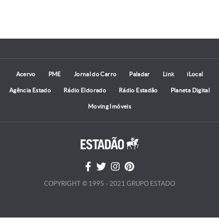
Acervo
PME
Jornal do Carro
Paladar
Link
iLocal
Agência Estado
Rádio Eldorado
Rádio Estadão
Planeta Digital
Moving Imóveis
COPYRIGHT © 1995 - 2021 GRUPO ESTADO