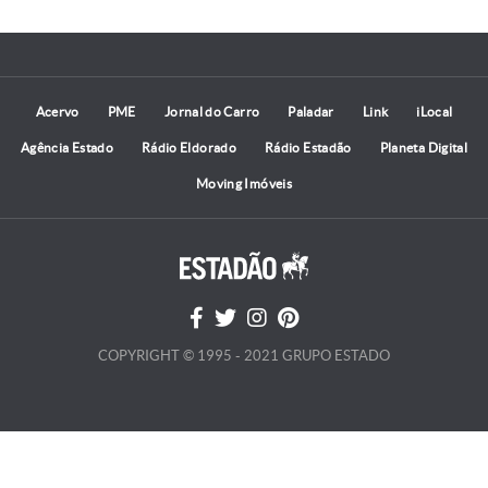
Acervo
PME
Jornal do Carro
Paladar
Link
iLocal
Agência Estado
Rádio Eldorado
Rádio Estadão
Planeta Digital
Moving Imóveis
COPYRIGHT © 1995 - 2021 GRUPO ESTADO