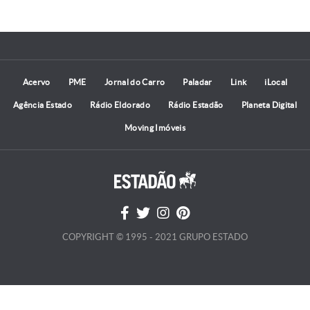
Acervo
PME
Jornal do Carro
Paladar
Link
iLocal
Agência Estado
Rádio Eldorado
Rádio Estadão
Planeta Digital
Moving Imóveis
COPYRIGHT © 1995 - 2021 GRUPO ESTADO