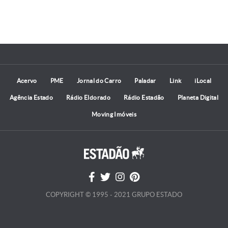
Acervo
PME
Jornal do Carro
Paladar
Link
iLocal
Agência Estado
Rádio Eldorado
Rádio Estadão
Planeta Digital
Moving Imóveis
COPYRIGHT © 1995 - 2021 GRUPO ESTADO