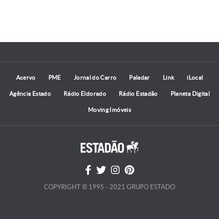
Acervo
PME
Jornal do Carro
Paladar
Link
iLocal
Agência Estado
Rádio Eldorado
Rádio Estadão
Planeta Digital
Moving Imóveis
COPYRIGHT © 1995 - 2021 GRUPO ESTADO