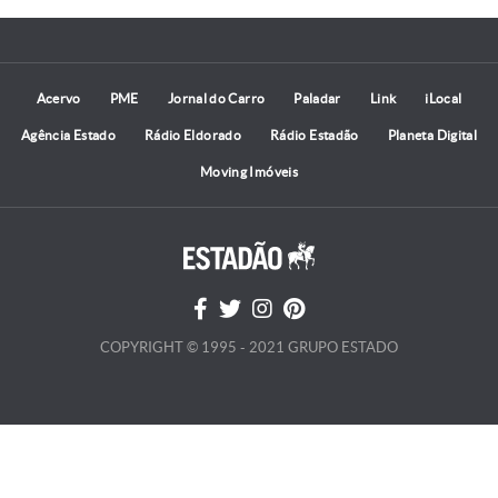
Acervo
PME
Jornal do Carro
Paladar
Link
iLocal
Agência Estado
Rádio Eldorado
Rádio Estadão
Planeta Digital
Moving Imóveis
COPYRIGHT © 1995 - 2021 GRUPO ESTADO