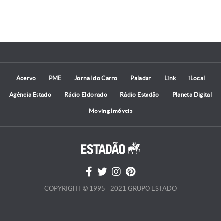
Acervo
PME
Jornal do Carro
Paladar
Link
iLocal
Agência Estado
Rádio Eldorado
Rádio Estadão
Planeta Digital
Moving Imóveis
COPYRIGHT © 1995 - 2021 GRUPO ESTADO