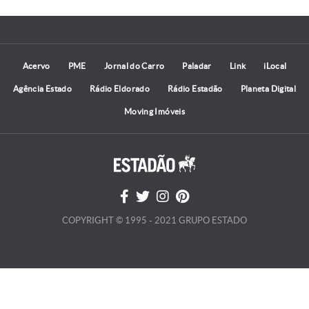
Acervo
PME
Jornal do Carro
Paladar
Link
iLocal
Agência Estado
Rádio Eldorado
Rádio Estadão
Planeta Digital
Moving Imóveis
COPYRIGHT © 1995 - 2021 GRUPO ESTADO