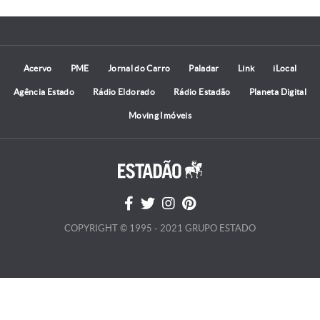
Acervo
PME
Jornal do Carro
Paladar
Link
iLocal
Agência Estado
Rádio Eldorado
Rádio Estadão
Planeta Digital
Moving Imóveis
COPYRIGHT © 1995 - 2021 GRUPO ESTADO