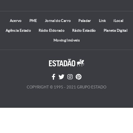
Acervo
PME
Jornal do Carro
Paladar
Link
iLocal
Agência Estado
Rádio Eldorado
Rádio Estadão
Planeta Digital
Moving Imóveis
COPYRIGHT © 1995 - 2021 GRUPO ESTADO