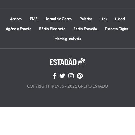
Acervo
PME
Jornal do Carro
Paladar
Link
iLocal
Agência Estado
Rádio Eldorado
Rádio Estadão
Planeta Digital
Moving Imóveis
COPYRIGHT © 1995 - 2021 GRUPO ESTADO