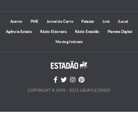
Acervo
PME
Jornal do Carro
Paladar
Link
iLocal
Agência Estado
Rádio Eldorado
Rádio Estadão
Planeta Digital
Moving Imóveis
COPYRIGHT © 1995 - 2021 GRUPO ESTADO