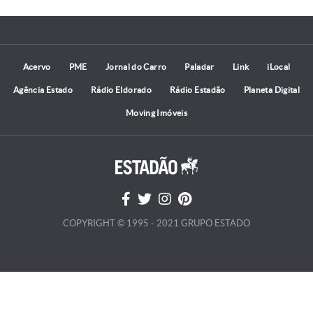
Acervo
PME
Jornal do Carro
Paladar
Link
iLocal
Agência Estado
Rádio Eldorado
Rádio Estadão
Planeta Digital
Moving Imóveis
COPYRIGHT © 1995 - 2021 GRUPO ESTADO