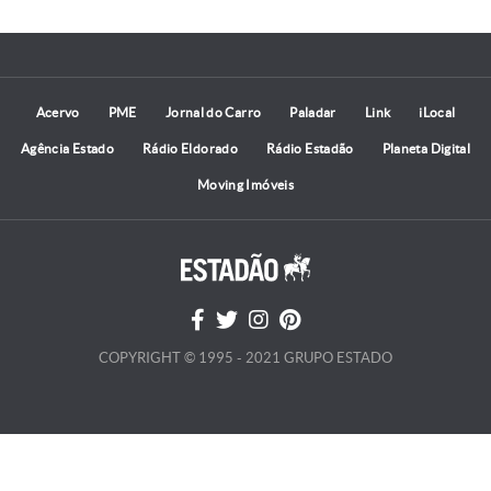
Acervo
PME
Jornal do Carro
Paladar
Link
iLocal
Agência Estado
Rádio Eldorado
Rádio Estadão
Planeta Digital
Moving Imóveis
COPYRIGHT © 1995 - 2021 GRUPO ESTADO