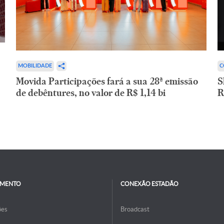
C
MOBILIDADE
S
Movida Participações fará a sua 28ª emissão
R
de debêntures, no valor de R$ 1,14 bi
IMENTO
CONEXÃO ESTADÃO
ões
Broadcast