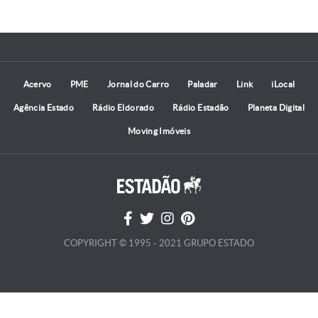
Acervo
PME
Jornal do Carro
Paladar
Link
iLocal
Agência Estado
Rádio Eldorado
Rádio Estadão
Planeta Digital
Moving Imóveis
COPYRIGHT © 1995 - 2021 GRUPO ESTADO