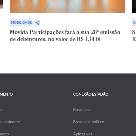
C
MOBILIDADE
S
Movida Participações fará a sua 28ª emissão
R
de debêntures, no valor de R$ 1,14 bi
IMENTO
CONEXÃO ESTADÃO
ões
Broadcast
do assinante
Broadcast político
nosco
Aplicativos