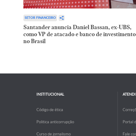
SETOR FINANCEIRO
Santander anuncia Daniel Bassan, ex-UBS,
como VP de atacado e banco de investimento
no Brasil
INSTITUCIONAL
ATEND
Código de ética
Correç
Politica anticorrupção
Portal 
Curso de jornalismo
Fale co