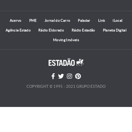
Acervo
PME
Jornal do Carro
Paladar
Link
iLocal
Agência Estado
Rádio Eldorado
Rádio Estadão
Planeta Digital
Moving Imóveis
COPYRIGHT © 1995 - 2021 GRUPO ESTADO