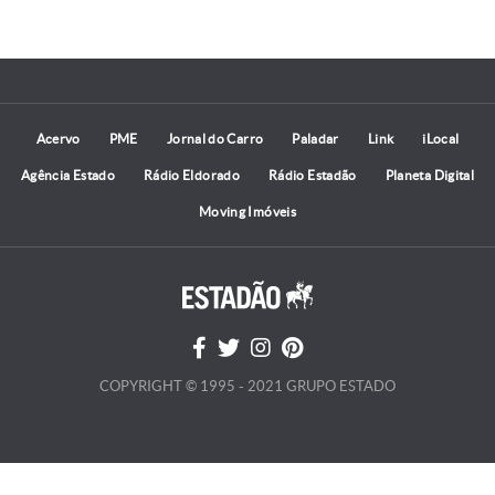
Acervo
PME
Jornal do Carro
Paladar
Link
iLocal
Agência Estado
Rádio Eldorado
Rádio Estadão
Planeta Digital
Moving Imóveis
COPYRIGHT © 1995 - 2021 GRUPO ESTADO