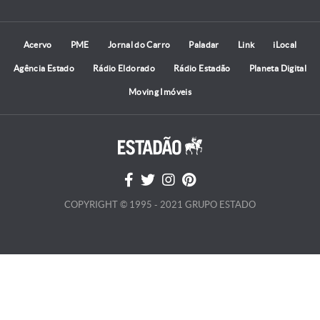
Acervo
PME
Jornal do Carro
Paladar
Link
iLocal
Agência Estado
Rádio Eldorado
Rádio Estadão
Planeta Digital
Moving Imóveis
COPYRIGHT © 1995 - 2021 GRUPO ESTADO