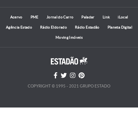
Acervo
PME
Jornal do Carro
Paladar
Link
iLocal
Agência Estado
Rádio Eldorado
Rádio Estadão
Planeta Digital
Moving Imóveis
COPYRIGHT © 1995 - 2021 GRUPO ESTADO