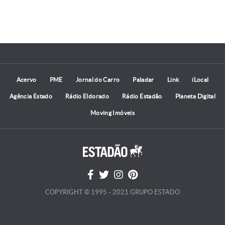
Acervo
PME
Jornal do Carro
Paladar
Link
iLocal
Agência Estado
Rádio Eldorado
Rádio Estadão
Planeta Digital
Moving Imóveis
COPYRIGHT © 1995 - 2021 GRUPO ESTADO