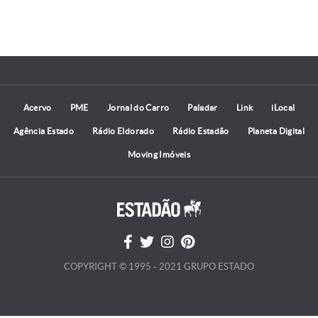
Acervo
PME
Jornal do Carro
Paladar
Link
iLocal
Agência Estado
Rádio Eldorado
Rádio Estadão
Planeta Digital
Moving Imóveis
COPYRIGHT © 1995 - 2021 GRUPO ESTADO