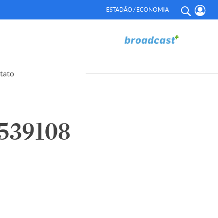
ESTADÃO / ECONOMIA
tato
539108