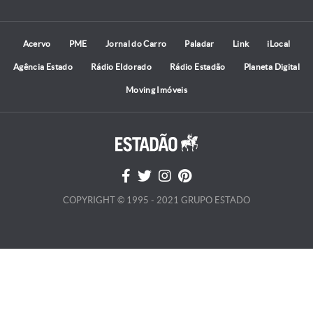
Acervo
PME
Jornal do Carro
Paladar
Link
iLocal
Agência Estado
Rádio Eldorado
Rádio Estadão
Planeta Digital
Moving Imóveis
COPYRIGHT © 1995 - 2021 GRUPO ESTADO