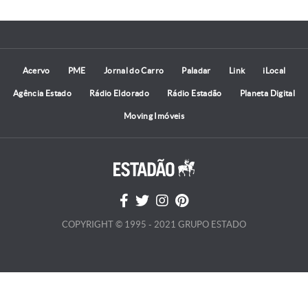
Acervo
PME
Jornal do Carro
Paladar
Link
iLocal
Agência Estado
Rádio Eldorado
Rádio Estadão
Planeta Digital
Moving Imóveis
COPYRIGHT © 1995 - 2021 GRUPO ESTADO