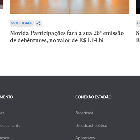
C
MOBILIDADE
S
Movida Participações fará a sua 28ª emissão
R
de debêntures, no valor de R$ 1,14 bi
IMENTO
CONEXÃO ESTADÃO
ões
Broadcast
do assinante
Broadcast político
nosco
Aplicativos