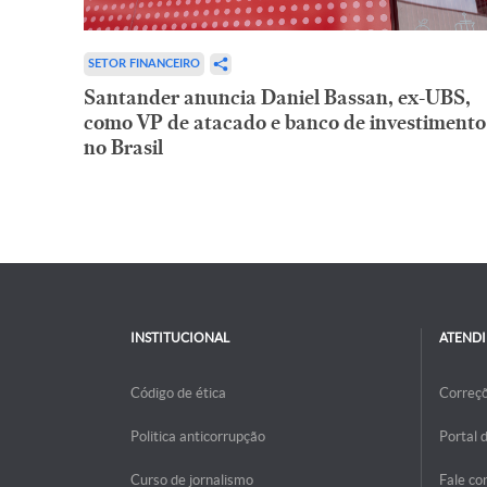
SETOR FINANCEIRO
Santander anuncia Daniel Bassan, ex-UBS,
como VP de atacado e banco de investimento
no Brasil
INSTITUCIONAL
ATEND
Código de ética
Correç
Politica anticorrupção
Portal 
Curso de jornalismo
Fale co